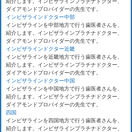
紹介します。インビザラインプラチナドクター、
ダイアモンドプロバイダーの先生です。
インビザラインドクター中部
インビザラインを中部地方で行う歯医者さんを、
紹介します。インビザラインプラチナドクター、
ダイアモンドプロバイダーの先生です。
インビザラインドクター近畿
インビザラインを近畿地方で行う歯医者さんを、
紹介します。インビザラインプラチナドクター、
ダイアモンドプロバイダーの先生です。
インビザラインドクター中国
インビザラインを中国地方で行う歯医者さんを、
紹介します。インビザラインプラチナドクター、
ダイアモンドプロバイダーの先生です。
四国
インビザラインを四国地方で行う歯医者さんを、
紹介します。インビザラインプラチナドクター、