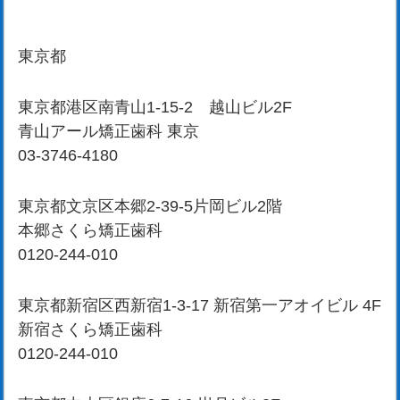
東京都
東京都港区南青山1-15-2 越山ビル2F
青山アール矯正歯科 東京
03-3746-4180
東京都文京区本郷2-39-5片岡ビル2階
本郷さくら矯正歯科
0120-244-010
東京都新宿区西新宿1-3-17 新宿第一アオイビル 4F
新宿さくら矯正歯科
0120-244-010