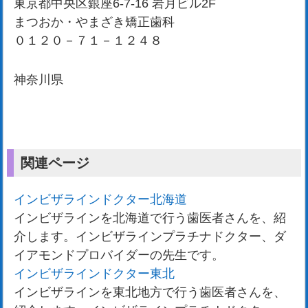
東京都中央区銀座6-7-16 岩月ビル2F
まつおか・やまざき矯正歯科
０１２０－７１－１２４８
神奈川県
関連ページ
インビザラインドクター北海道
インビザラインを北海道で行う歯医者さんを、紹
介します。インビザラインプラチナドクター、ダ
イアモンドプロバイダーの先生です。
インビザラインドクター東北
インビザラインを東北地方で行う歯医者さんを、