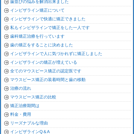
歯並びの悩みを解消出来ました
インビザライン矯正について
インビザラインで快適に矯正できました
私もインビザラインで矯正をした一人です
歯科矯正治療を行っています
歯の矯正をすることに決めました
インビザラインで人に気づかれずに矯正しました
インビザラインの矯正が増えている
全てのマウスピース矯正の認定医です
マウスピース矯正の装着時間と歯の移動
治療の流れ
マウスピース矯正の比較
矯正治療期間は
料金・費用
リーズナブルな理由
インビザラインQ＆A