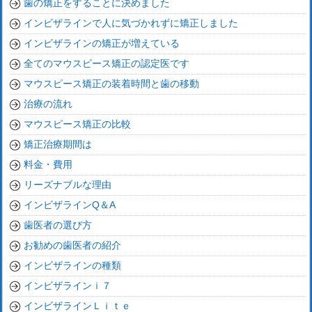
歯の矯正をすることに決めました
インビザラインで人に気づかれずに矯正しました
インビザラインの矯正が増えている
全てのマウスピース矯正の認定医です
マウスピース矯正の装着時間と歯の移動
治療の流れ
マウスピース矯正の比較
矯正治療期間は
料金・費用
リーズナブルな理由
インビザラインQ＆A
歯医者の選び方
お勧めの歯医者の紹介
インビザラインの種類
インビザラインｉ７
インビザラインＬｉｔｅ