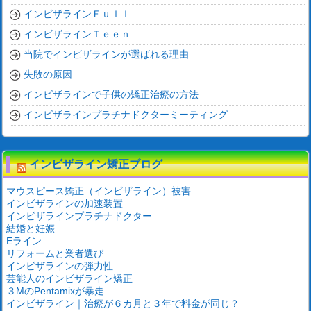
インビザラインＦｕｌｌ
インビザラインＴｅｅｎ
当院でインビザラインが選ばれる理由
失敗の原因
インビザラインで子供の矯正治療の方法
インビザラインプラチナドクターミーティング
インビザライン矯正ブログ
マウスピース矯正（インビザライン）被害
インビザラインの加速装置
インビザラインプラチナドクター
結婚と妊娠
Eライン
リフォームと業者選び
インビザラインの弾力性
芸能人のインビザライン矯正
３MのPentamixが暴走
インビザライン｜治療が６カ月と３年で料金が同じ？