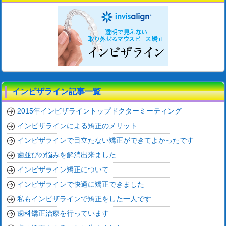
インビザライン記事一覧
2015年インビザライントップドクターミーティング
インビザラインによる矯正のメリット
インビザラインで目立たない矯正ができてよかったです
歯並びの悩みを解消出来ました
インビザライン矯正について
インビザラインで快適に矯正できました
私もインビザラインで矯正をした一人です
歯科矯正治療を行っています