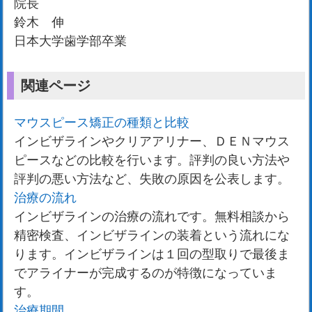
院長
鈴木 伸
日本大学歯学部卒業
関連ページ
マウスピース矯正の種類と比較
インビザラインやクリアアリナー、ＤＥＮマウス
ピースなどの比較を行います。評判の良い方法や
評判の悪い方法など、失敗の原因を公表します。
治療の流れ
インビザラインの治療の流れです。無料相談から
精密検査、インビザラインの装着という流れにな
ります。インビザラインは１回の型取りで最後ま
でアライナーが完成するのが特徴になっていま
す。
治療期間