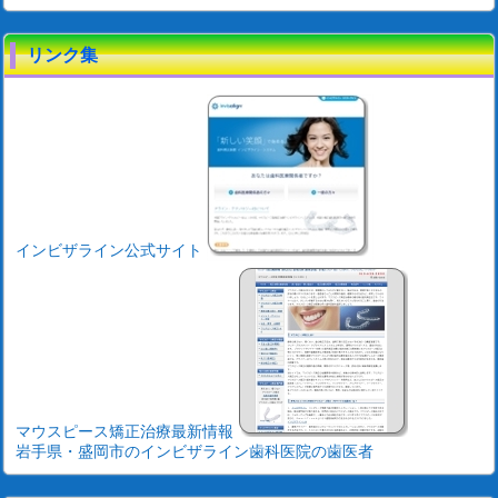
リンク集
インビザライン公式サイト
マウスピース矯正治療最新情報
岩手県・盛岡市のインビザライン歯科医院の歯医者