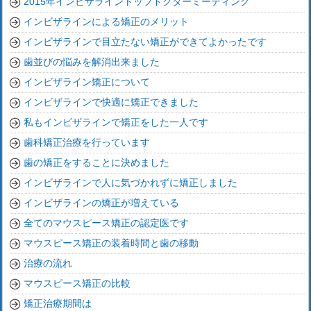
2015年インビザライントップドクターミーティング
インビザラインによる矯正のメリット
インビザラインで目立たない矯正ができてよかったです
歯並びの悩みを解消出来ました
インビザライン矯正について
インビザラインで快適に矯正できました
私もインビザラインで矯正をした一人です
歯科矯正治療を行っています
歯の矯正をすることに決めました
インビザラインで人に気づかれずに矯正しました
インビザラインの矯正が増えている
全てのマウスピース矯正の認定医です
マウスピース矯正の装着時間と歯の移動
治療の流れ
マウスピース矯正の比較
矯正治療期間は