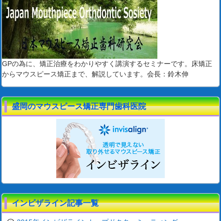
GPの為に、矯正治療をわかりやすく講演するセミナーです。床矯正
からマウスピース矯正まで、解説しています。会長：鈴木伸
盛岡のマウスピース矯正専門歯科医院
インビザライン記事一覧