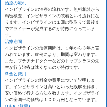
治療の流れ
インビザラインの治療の流れです。無料相談から
精密検査、インビザラインの装着という流れにな
ります。インビザラインは１回の型取りで最後ま
でアライナーが完成するのが特徴になっていま
す。
治療期間
インビザラインの治療期間は、１年から３年と言
われています。症例により、期間は変わります。
また、プラチナドクターなどのトップクラスの先
生が行う治療は速くなるのが特徴です。
料金と費用
インビザラインの料金や費用について説明しま
す。インビザラインは高いといった誤解を解き、
安い価格で行える方法を教えます。インビザライ
ンの全国平均価格は１００万円となっています。
Q＆A（疑問）