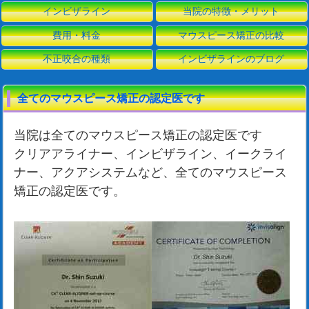
インビザライン
当院の特徴・メリット
費用・料金
マウスピース矯正の比較
不正咬合の種類
インビザラインのブログ
全てのマウスピース矯正の認定医です
当院は全てのマウスピース矯正の認定医です
クリアアライナー、インビザライン、イークライ
ナー、アクアシステムなど、全てのマウスピース
矯正の認定医です。