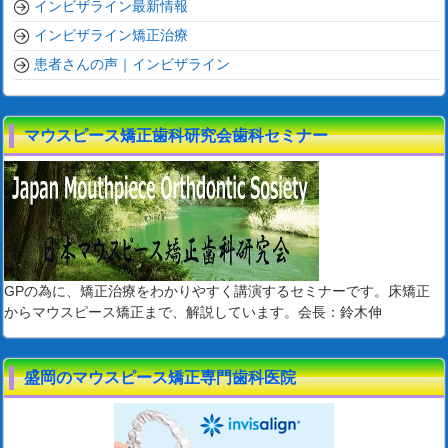
インビザライン最新情報
インビザライン矯正治療
患者さんの声｜インビザライン
マウスピース矯正歯科研究会歯科セミナー
GPの為に、矯正治療をわかりやすく講演するセミナーです。床矯正
からマウスピース矯正まで、解説しています。会長：鈴木伸
盛岡のマウスピース矯正専門歯科医院